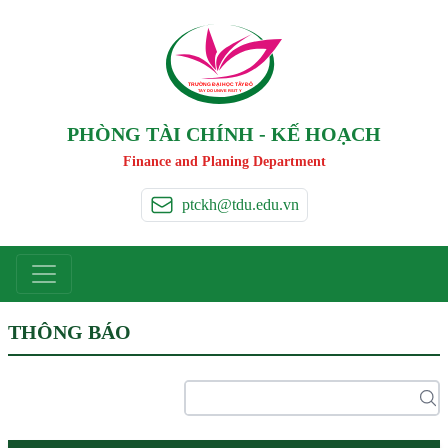
TRƯỜNG ĐẠI HỌC TÂ
Y
 ĐÔ
T
A
Y
 DO UNIVERSIT
Y
PHÒNG TÀI CHÍNH - KẾ HOẠCH
Finance and Planing Department
ptckh@tdu.edu.vn
THÔNG BÁO