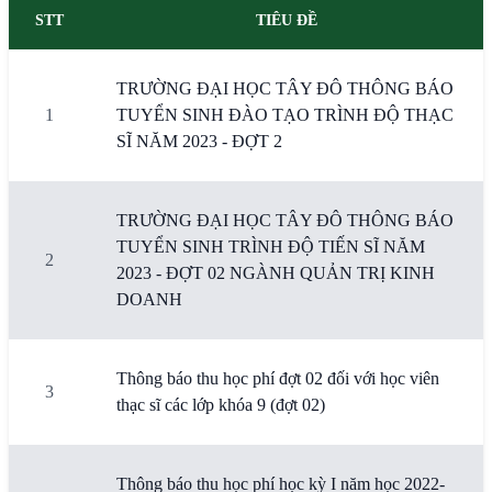
STT
TIÊU ĐỀ
TRƯỜNG ĐẠI HỌC TÂY ĐÔ THÔNG BÁO
1
TUYỂN SINH ĐÀO TẠO TRÌNH ĐỘ THẠC
SĨ NĂM 2023 - ĐỢT 2
TRƯỜNG ĐẠI HỌC TÂY ĐÔ THÔNG BÁO
TUYỂN SINH TRÌNH ĐỘ TIẾN SĨ NĂM
2
2023 - ĐỢT 02 NGÀNH QUẢN TRỊ KINH
DOANH
Thông báo thu học phí đợt 02 đối với học viên
3
thạc sĩ các lớp khóa 9 (đợt 02)
Thông báo thu học phí học kỳ I năm học 2022-