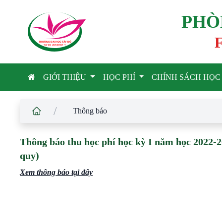
PHÒ
F
TRƯỜNG ĐẠI HỌC TÂ
Y
 ĐÔ
T
A
Y
 DO UNIVERSIT
Y
GIỚI THIỆU
HỌC PHÍ
CHÍNH SÁCH HỌC
/
Thông báo
Thông báo thu học phí học kỳ I năm học 2022-20
quy)
Xem thông báo tại đây