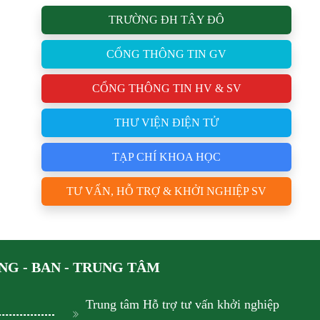
TRƯỜNG ĐH TÂY ĐÔ
CỔNG THÔNG TIN GV
CỔNG THÔNG TIN HV & SV
THƯ VIỆN ĐIỆN TỬ
TẠP CHÍ KHOA HỌC
TƯ VẤN, HỖ TRỢ & KHỞI NGHIỆP SV
G - BAN - TRUNG TÂM
Trung tâm Hỗ trợ tư vấn khởi nghiệp