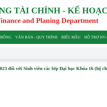
NG TÀI CHÍNH - KẾ HOẠ
inance and Planing Department
 BỔNG
VĂN BẢN - QUY TRÌNH
BIỂU MẪU
HỖ TRỢ HV
23 đối với Sinh viên các lớp Đại học Khóa 16 (hệ c