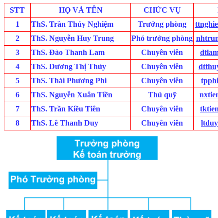
STT
HỌ VÀ TÊN
CHỨC VỤ
1
ThS. Trần Thúy Nghiệm
Trưởng phòng
ttnghi
2
ThS. Nguyễn Huy Trung
Phó trưởng phòng
nhtru
3
ThS. Đào Thanh Lam
Chuyên viên
dtla
4
ThS. Dương Thị Thủy
Chuyên viên
dtthu
5
ThS. Thái Phương Phi
Chuyên viên
tpph
6
ThS. Nguyễn Xuân Tiền
Thủ quỹ
nxtie
7
ThS. Trần Kiều Tiên
Chuyên viên
tkti
8
ThS. Lê Thanh Duy
Chuyên viên
ltdu