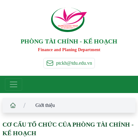
TRƯỜNG ĐẠI HỌC TÂ
Y
 ĐÔ
T
A
Y
 DO UNIVERSIT
Y
PHÒNG TÀI CHÍNH - KẾ HOẠCH
Finance and Planing Department
ptckh@tdu.edu.vn
/
Giới thiệu
CƠ CẤU TỔ CHỨC CỦA PHÒNG TÀI CHÍNH -
KẾ HOẠCH