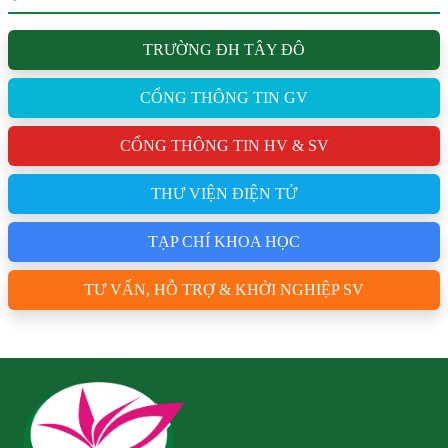
TRƯỜNG ĐH TÂY ĐÔ
CỔNG THÔNG TIN GV
CỔNG THÔNG TIN HV & SV
THƯ VIỆN ĐIỆN TỬ
TẠP CHÍ KHOA HỌC
TƯ VẤN, HỖ TRỢ & KHỞI NGHIỆP SV